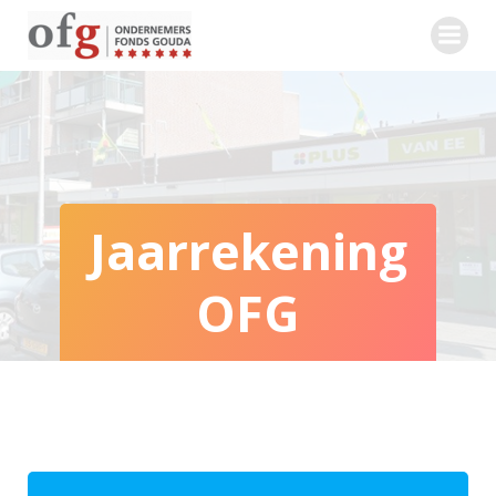
Ga
naar
de
inhoud
Jaarrekening
OFG