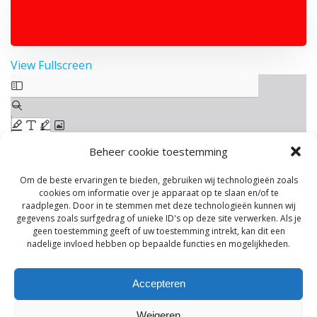
View Fullscreen
Ga
naar
de
PDF
inhoud
Beheer cookie toestemming
Om de beste ervaringen te bieden, gebruiken wij technologieën zoals
cookies om informatie over je apparaat op te slaan en/of te
raadplegen. Door in te stemmen met deze technologieën kunnen wij
gegevens zoals surfgedrag of unieke ID's op deze site verwerken. Als je
geen toestemming geeft of uw toestemming intrekt, kan dit een
nadelige invloed hebben op bepaalde functies en mogelijkheden.
Accepteren
Weigeren