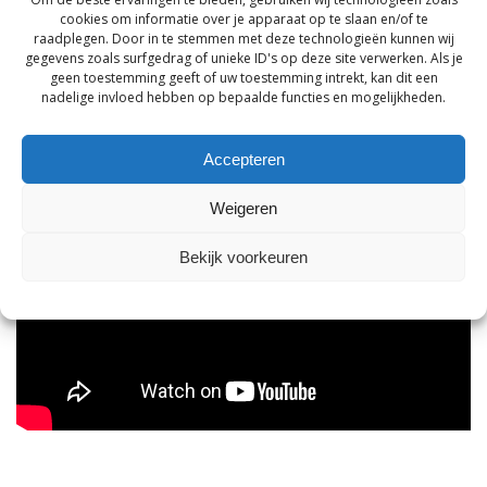
cookies om informatie over je apparaat op te slaan en/of te
In maart 2026 is er een video gemaakt over de werking
raadplegen. Door in te stemmen met deze technologieën kunnen wij
gegevens zoals surfgedrag of unieke ID's op deze site verwerken. Als je
van het OndernemersFonds Gouda. Deze video kunt u
geen toestemming geeft of uw toestemming intrekt, kan dit een
hier
bekijken:
nadelige invloed hebben op bepaalde functies en mogelijkheden.
Accepteren
Weigeren
Bekijk voorkeuren